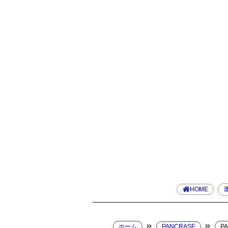
HOME
ホーム
PANCRASE
P