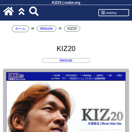
KIZ20 | sodor.org
menu
ホーム
Website
KIZ20
KIZ20
Website